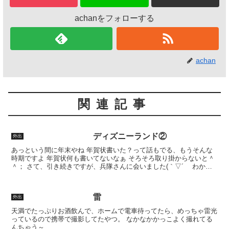
achanをフォローする
achan
関連記事
ディズニーランド②
外出
あっという間に年末やね 年賀状書いた？って話もでる、もうそんな
時期ですよ 年賀状何も書いてないなぁ そろそろ取り掛からないと＾
＾； さて、引き続きですが、兵隊さんに会いました(｀▽´ゞ わかり
ますか？ トイストーリーに出てきてましたね グリ...
雷
外出
天満でたっぷりお酒飲んで、ホームで電車待ってたら、めっちゃ雷光
っているので携帯で撮影してたやつ。 なかなかかっこよく撮れてる
んちゃう～