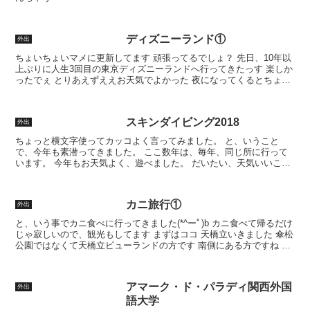
ディズニーランド①
外出
ちょいちょいマメに更新してます 頑張ってるでしょ？ 先日、10年以
上ぶりに人生3回目の東京ディズニーランドへ行ってきたっす 楽しか
ったでぇ とりあえずええお天気でよかった 夜になってくるとちょい
と崩れてしまったけど… 私がお出かけしたら雨降...
スキンダイビング2018
外出
ちょっと横文字使ってカッコよく言ってみました。 と、いうこと
で、今年も素潜ってきました。 ここ数年は、毎年、同じ所に行って
います。 今年もお天気よく、遊べました。 だいたい、天気いいこと
が多い。 普段の行いがええのよ。 さて、釣果？ですが、...
カニ旅行①
外出
と、いう事でカニ食べに行ってきました(*^ーﾟ)b カニ食べて帰るだけ
じゃ寂しいので、観光もしてます まずはココ 天橋立いきました 傘松
公園ではなくて天橋立ビューランドの方です 南側にある方ですね ち
なみに傘松公園は、かわらけ投げやスカイデ...
アマーク・ド・パラディ関西外国
外出
語大学