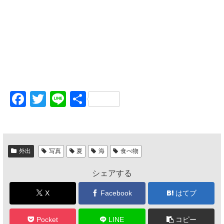
F
T
Li
共
a
wi
n
有
c
tt
e
e
er
外出
写真
夏
海
食べ物
b
シェアする
o
o
X
Facebook
はてブ
k
Pocket
LINE
コピー