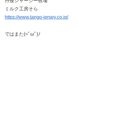
丹後ジャージー牧場
ミルク工房そら
https://www.tango-jersey.co.jp/
ではまた(=ﾟωﾟ)ﾉ