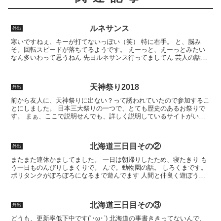
ルネサンス
外出
寒いですねぇ、キーが打てないっぽい（笑） 特に右手。 と、脳み
そ。回転スピードが落ちてるようです。 えーっと、えーっとみたい
なん多いわって思うねん 先日ルネサンス行ってましてん 芸人の話じ
ゃないで。 中之島、光のルネサンスの話。 中之島の大...
天神祭り2018
外出
前から友人に、天神祭りに出ない？って誘われていたので参加するこ
とにしました。 日本三大祭りの一つで、とても歴史のあるお祭りで
す。 まぁ、ここで説明せんでも、詳しく説明しているサイトがいっ
ぱいあるのでお勉強してください。といっても私も新人です...
北海道三日目その②
外出
またまた連休かましてました。 一日は朝帰りしたため、寝たきり も
う一日ものんびりしまくりで。 んで。動物園の話。 しろくまです。
ポリタンクがぼろぼろになるまで遊んでます 人間と仲良く遊ぼうと
おもったら、やっぱりやられちゃうよねぇ。遊ぶつもり...
北海道三日目その③
外出
どうも、更新率低下中です(´･ω･`) 北海道の事書ききってないんで、