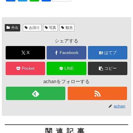
a
wi
n
有
c
tt
e
e
er
外出
お泊り
写真
観光
b
シェアする
o
o
X
Facebook
はてブ
k
Pocket
LINE
コピー
achanをフォローする
achan
関連記事