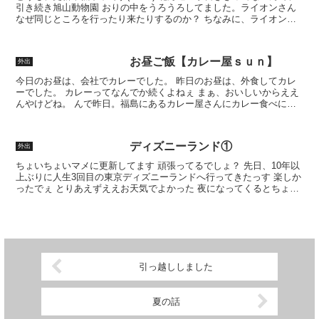
引き続き旭山動物園 おりの中をうろうろしてました。ライオンさん
なぜ同じところを行ったり来たりするのか？ ちなみに、ライオンで
も雪道は滑ります 同じところで滑ります とら...
お昼ご飯【カレー屋ｓｕｎ】
外出
今日のお昼は、会社でカレーでした。 昨日のお昼は、外食してカレ
ーでした。 カレーってなんでか続くよねぇ まぁ、おいしいからええ
んやけどね。 んで昨日。福島にあるカレー屋さんにカレー食べに行
ってきました～♪ 新福島駅近所にあるカレー屋さんなん...
ディズニーランド①
外出
ちょいちょいマメに更新してます 頑張ってるでしょ？ 先日、10年以
上ぶりに人生3回目の東京ディズニーランドへ行ってきたっす 楽しか
ったでぇ とりあえずええお天気でよかった 夜になってくるとちょい
と崩れてしまったけど… 私がお出かけしたら雨降...
引っ越ししました
夏の話