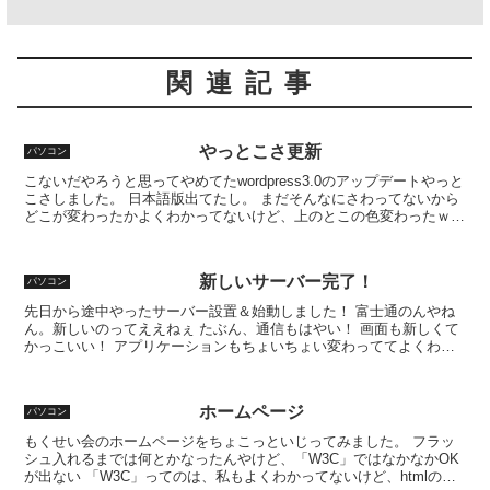
関連記事
やっとこさ更新
パソコン
こないだやろうと思ってやめてたwordpress3.0のアップデートやっと
こさしました。 日本語版出てたし。 まだそんなにさわってないから
どこが変わったかよくわかってないけど、上のとこの色変わったｗ
あと、左メニューの投稿の中の編集が投稿に...
新しいサーバー完了！
パソコン
先日から途中やったサーバー設置＆始動しました！ 富士通のんやね
ん。新しいのってええねぇ たぶん、通信もはやい！ 画面も新しくて
かっこいい！ アプリケーションもちょいちょい変わっててよくわか
らん！ 前に古い方のサーバーにＨＤＤ追加したんやけど...
ホームページ
パソコン
もくせい会のホームページをちょこっといじってみました。 フラッ
シュ入れるまでは何とかなったんやけど、「W3C」ではなかなかOK
が出ない 「W3C」ってのは、私もよくわかってないけど、htmlの書