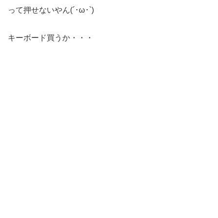
って押せないやん(´･ω･`)
キーボード買うか・・・