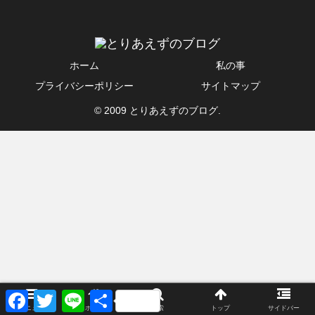
ホーム
私の事
プライバシーポリシー
サイトマップ
© 2009 とりあえずのブログ.
F
T
L
共
a
w
i
有
メニュー
ホーム
検索
トップ
サイドバー