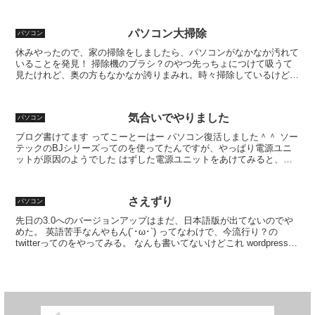
き方がルール通りに行われてるかチェックしてくれ...
パソコン大掃除
パソコン
休みやったので、家の掃除をしましたら、パソコンがなかなか汚れて
いることを発見！ 掃除機のブラシ？のやつ先っちょにつけて吸うて
見たけれど、奥の方もなかなか誇りまみれ。時々掃除しているけど、
時間もあるし、いつもよりちょっと開けて掃除しようかな。...
気合いでやりました
パソコン
ブログ書けてます ってこーとーはー パソコン復活しました＾＾ ソー
テックのBJシリーズってのを使ってたんですが、やっぱり電源ユニ
ットが原因のようでした はずした電源ユニットをあけてみると、ポ
ッコリ頭の膨らんだコンデンサ発見！ 写真は、ばらし...
さえずり
パソコン
先日の3.0へのバージョンアップはまだ、日本語版が出てないのでや
めた。 英語苦手なんやもん(´･ω･`) ってなわけで、今流行り？の
twitterってのをやってみる。 なんも書いてないけどこれ wordpressと
色々できるみたいやけど、研...