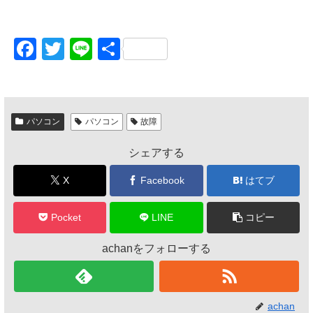
F
T
Li
共
a
wi
n
有
c
tt
e
e
er
パソコン
パソコン
故障
b
シェアする
o
o
X
Facebook
はてブ
k
Pocket
LINE
コピー
achanをフォローする
achan