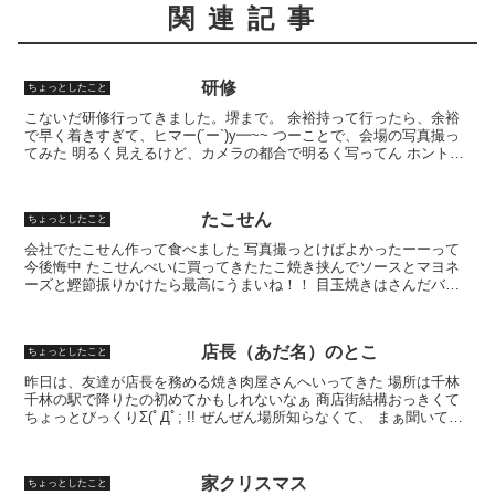
関連記事
研修
ちょっとしたこと
こないだ研修行ってきました。堺まで。 余裕持って行ったら、余裕
で早く着きすぎて、ヒマー(´ー`)y━~~ つーことで、会場の写真撮っ
てみた 明るく見えるけど、カメラの都合で明るく写ってん ホントは
薄暗いのよ 内容はさておき、研修に行ったって...
たこせん
ちょっとしたこと
会社でたこせん作って食べました 写真撮っとけばよかったーーって
今後悔中 たこせんべいに買ってきたたこ焼き挟んでソースとマヨネ
ーズと鰹節振りかけたら最高にうまいね！！ 目玉焼きはさんだバー
ジョンもつくって、これも最高にうまそうやったね！！！ ...
店長（あだ名）のとこ
ちょっとしたこと
昨日は、友達が店長を務める焼き肉屋さんへいってきた 場所は千林
千林の駅で降りたの初めてかもしれないなぁ 商店街結構おっきくて
ちょっとびっくりΣ(ﾟДﾟ; !! ぜんぜん場所知らなくて、 まぁ聞いてて
も迷子になってるやろうけど、 有名なお寿...
家クリスマス
ちょっとしたこと