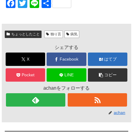
F
T
Li
共
a
wi
n
有
c
tt
e
e
er
ちょっとしたこと
独り言
病気
b
シェアする
o
o
X
Facebook
はてブ
k
Pocket
LINE
コピー
achanをフォローする
achan