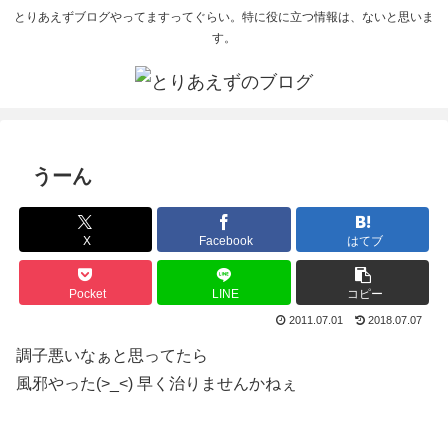
とりあえずブログやってますってぐらい。特に役に立つ情報は、ないと思いま
す。
うーん
X
Facebook
はてブ
Pocket
LINE
コピー
2011.07.01
2018.07.07
調子悪いなぁと思ってたら
風邪やった(>_<) 早く治りませんかねぇ