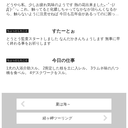
どうやら私、少しお疲れ気味のようです 熱の花出来ました｡･ﾟ･(ﾉ
Д`)･ﾟ･｡ これ、触ってると化膿しちゃってなかなか治らんくなるか
ら、触らないように注意せねば 今日も忘年会があるってのに困った
もんだ 次の休みはしっかり睡眠とるようにしよ...
すたーとぉ
ちょっとしたこと
とうとう監査スタートしました なんだかきんちょうします 無事に早
く終わる事をお祈りします
今日の仕事
ちょっとしたこと
1犬の入浴介助スル。 2剪定した枝を土に入レル。 3ラムネ味の八つ
橋を食ベル。 4デスクワークをスル。
夏は海～
経ヶ岬ツーリング