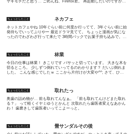
ヤキモチだと思う… ごめんね、Firefox君。 再起動したいのですが、
現在写真印刷...
ネカフェ
ちょっとしたこと
ネットカフェやね 10年ぐらい前に何度か行ってて、3年ぐらい前に始
発待ちでいってぶりやー 最近ドラマ見てて。 ちょっと漫画が気にな
ったのでわざわざ行って来たで 3時間パックでお菓子持ち込みで。
ドリンク3杯ぐらいしか飲めんかったわ＾＾； も...
林業
ちょっとしたこと
今日の仕事は林業！ きこりです バサッと切っています。 大きな木を
切るところ。 少しずつ倒れていってるのわかります？ だいぶ倒れま
した。 こんな感じでしたｗ ここから片付けが大変や^^; さて、ひと
汗かきに行くかっ
取れたっ
ちょっとしたこと
奥歯の詰め物が… 前も取れてんなぁ。 「前も取れてんけどまた取れ
る？」 って軽くイヤミゆうとかんと 次取れたら歯医者変えなあかん
わ！ 歯磨きして歯医者いってこよーっと。
畳サンダルその後
ちょっとしたこと