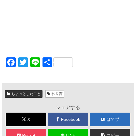
F
T
Li
共
a
wi
n
有
c
tt
e
e
er
ちょっとしたこと
独り言
b
シェアする
o
o
X
Facebook
はてブ
k
Pocket
LINE
コピー