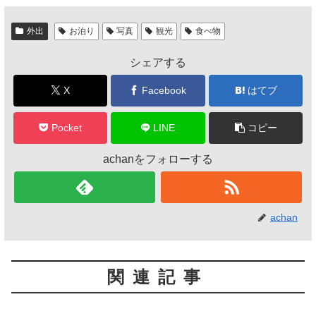
c
tt
e
e
er
外出
お泊り
写真
観光
食べ物
b
シェアする
o
o
X
Facebook
はてブ
k
Pocket
LINE
コピー
achanをフォローする
achan
関連記事