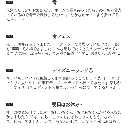
雷
外出
天満でたっぷりお酒飲んで、ホームで電車待ってたら、めっちゃ雷光
っているので携帯で撮影してたやつ。 なかなかかっこよく撮れてる
んちゃう～
食フェス
外出
先日、研修行ってきました シークレットだと思っていたけど、一般
も1000円で入場できました こんな感じでたくさんのブースが出てい
ます この時、12時半ぐらいでお昼ご飯食べたて… お腹いっぱいで試
食が進まない それでもちょいちょい食べましたけ...
ディズニーランド①
外出
ちょいちょいマメに更新してます 頑張ってるでしょ？ 先日、10年以
上ぶりに人生3回目の東京ディズニーランドへ行ってきたっす 楽しか
ったでぇ とりあえずええお天気でよかった 夜になってくるとちょい
と崩れてしまったけど… 私がお出かけしたら雨降...
明日はお休み～
外出
昨日は敬老の日でしたが、おじいちゃん、おばあちゃんがいる人なに
かしました？ 私は、おじいちゃんもおばあちゃんももういないの
で、何もしてません。 いてたらなんかしてるかなぁ？ 私はおばあち
ゃん子で、しょっちゅうおばあちゃん家に行ってたけど、な...