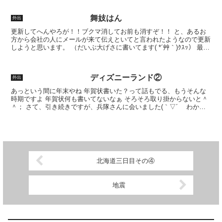
舞妓はん
外出
更新してへんやろが！！ブクマ消してお前も消すぞ！！ と、あるお
方から会社の人にメールが来て伝えといてと言われたようなので更新
しようと思います。 （だいぶ大げさに書いてます( *´艸｀)ｸｽｯ） 最
近、舞妓遊びしました 携帯しか持ってなかった...
ディズニーランド②
外出
あっという間に年末やね 年賀状書いた？って話もでる、もうそんな
時期ですよ 年賀状何も書いてないなぁ そろそろ取り掛からないと＾
＾； さて、引き続きですが、兵隊さんに会いました(｀▽´ゞ わかり
ますか？ トイストーリーに出てきてましたね グリ...
北海道三日目その④
地震