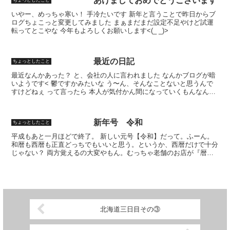
あけましておめでとうございます
ちょっとしたこと
いやー、めっちゃ寒い！ 手冷たいです 新年と言うことで昨日からブ
ログちょこっと変更してみました まぁまだまだ設定不足やけど試運
転ってとこやな 今年もよろしくお願いします<(_ _)>
最近の日記
ちょっとしたこと
最近なんかあった？ と、会社の人に言われました なんかブログが暗
いようです< 鬱ですかみたいな う〜ん、そんなことないと思うんで
すけどねぇ って言ったら 本人が気付かん間になっていくもんなんで
すって そうなのか(lllﾟДﾟ) 知らなんだ
新年号 令和
ちょっとしたこと
平成もあと一月ほどで終了。 新しい元号【令和】だって。ふーん。
和暦も西暦も正直どっちでもいいと思う。というか、西暦だけで十分
じゃない？ 両方覚えるの大変やもん。むっちゃ老舗のお店が『暦応
〇年』とか書かれていても、いつかあんまりぴんと来ない...
北海道三日目その③