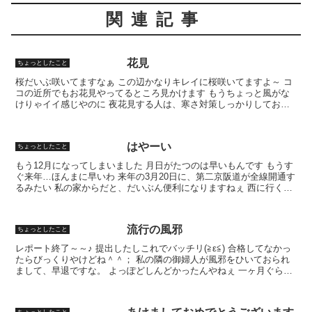
関連記事
花見
ちょっとしたこと
桜だいぶ咲いてますなぁ この辺かなりキレイに桜咲いてますよ～ コ
コの近所でもお花見やってるところ見かけます もうちょっと風がな
けりゃイイ感じやのに 夜花見する人は、寒さ対策しっかりしておき
ましょう～～ 明日はもっと花見日和みたいやね 皆さん...
はやーい
ちょっとしたこと
もう12月になってしまいました 月日がたつのは早いもんです もうす
ぐ来年…ほんまに早いわ 来年の3月20日に、第二京阪道が全線開通す
るみたい 私の家からだと、だいぶん便利になりますねぇ 西に行くに
は、阪神高速 南にいくには、近畿道 北と東は...
流行の風邪
ちょっとしたこと
レポート終了～～♪ 提出したしこれでバッチリ(≧ε≦) 合格してなかっ
たらびっくりやけどね＾＾； 私の隣の御婦人が風邪をひいておられ
まして、早退ですな。 よっぽどしんどかったんやねぇ 一ヶ月ぐらい
風邪ひいてるっぽいから、一体何なんやろうかっ...