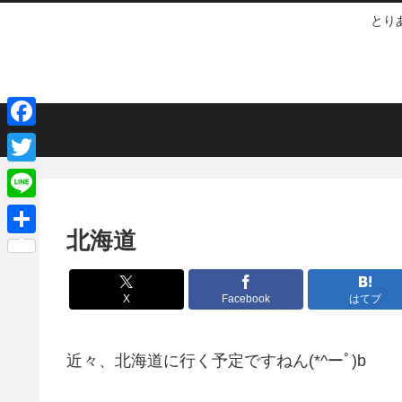
とり
F
a
T
c
w
L
e
i
北海道
i
共
b
t
n
有
o
t
e
X
Facebook
はてブ
o
e
k
r
近々、北海道に行く予定ですねん(*^ーﾟ)b