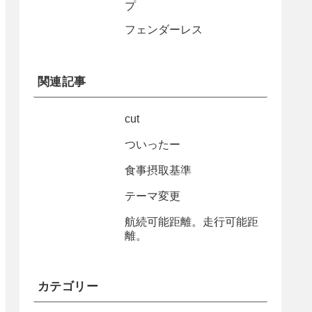
プ
フェンダーレス
関連記事
cut
ついったー
食事摂取基準
テーマ変更
航続可能距離。走行可能距
離。
カテゴリー