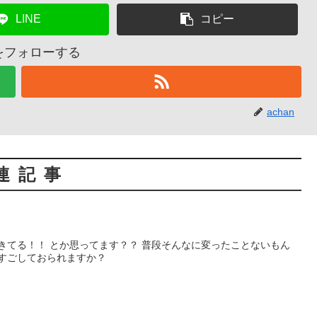
LINE
コピー
nをフォローする
achan
連記事
きてる！！ とか思ってます？？ 普段そんなに変ったことないもん
末すごしておられますか？