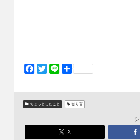
F
T
Li
共
a
wi
n
有
c
tt
e
e
er
ちょっとしたこと
独り言
b
o
シ
o
X
k