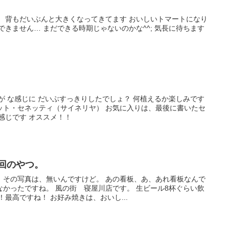
。 背もだいぶんと大きくなってきてます おいしいトマートになり
できません… まだできる時期じゃないのかな^^; 気長に待ちます
が な感じに だいぶすっきりしたでしょ？ 何植えるか楽しみです
ット・セネッティ（サイネリヤ） お気に入りは、最後に書いたセ
感じです オススメ！！
!前回のやつ。
。その写真は、無いんですけど。 あの看板、あ、あれ看板なんで
かったですね。 風の街 寝屋川店です。 生ビール8杯ぐらい飲
！最高ですね！ お好み焼きは、おいし...