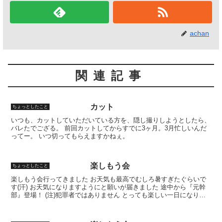
achan
関連記事
カット
ちょっとしたこと
いつも、カットしていただいている方を、隠し撮りしようとしたら、
バレたでござる。 前回カットしてからすでに3ヶ月。3月忙しいんだ
ってー。 いつ切ってもらえますかねぇ。
楽しもう会
ちょっとしたこと
楽しもう会行ってきました お天気も最高でむしろ暑すぎたぐらいで
す(汗) お天気になりますようにと願いが届きました 途中から『元幹
部』登場！ (注)犯罪者ではありません とっても楽しい一日になりま
した＾-＾ｖ