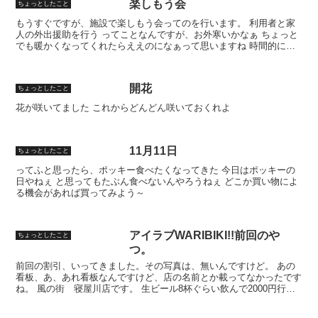
楽しもう会
ちょっとしたこと
もうすぐですが、施設で楽しもう会ってのを行います。 利用者と家
人の外出援助を行う ってことなんですが、お外寒いかなぁ ちょっと
でも暖かくなってくれたらええのになぁって思いますね 時間的には
短時間で、お体に負担の無いような設定にしてますが、寒...
開花
ちょっとしたこと
花が咲いてました これからどんどん咲いておくれよ
11月11日
ちょっとしたこと
ってふと思ったら、ポッキー食べたくなってきた 今日はポッキーの
日やねぇ と思ってもたぶん食べないんやろうねぇ どこか買い物によ
る機会があれば買ってみよう～
アイラブWARIBIKI!!前回のや
ちょっとしたこと
つ。
前回の割引、いってきました。その写真は、無いんですけど。 あの
看板、あ、あれ看板なんですけど、店の名前とか載ってなかったです
ね。 風の街 寝屋川店です。 生ビール8杯ぐらい飲んで2000円行か
ないなんて！！最高ですね！ お好み焼きは、おいし...