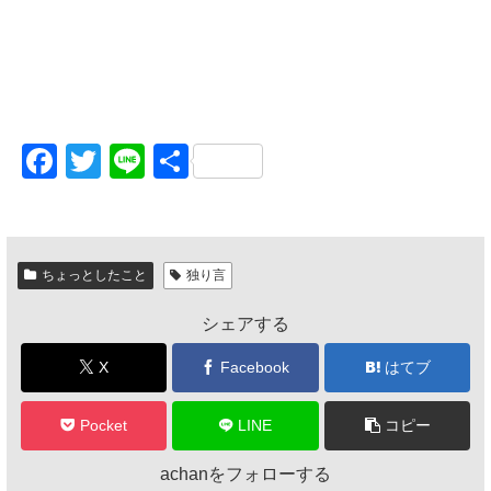
F
T
Li
共
a
wi
n
有
c
tt
e
e
er
ちょっとしたこと
独り言
b
シェアする
o
o
X
Facebook
はてブ
k
Pocket
LINE
コピー
achanをフォローする