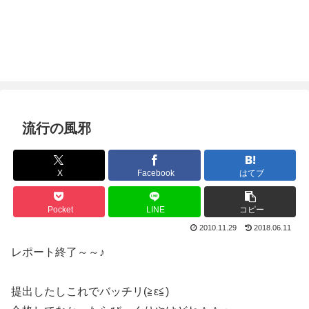
流行の風邪
X
Facebook
はてブ
Pocket
LINE
コピー
2010.11.29
2018.06.11
レポート終了～～♪
提出したしこれでバッチリ(≧ε≦)