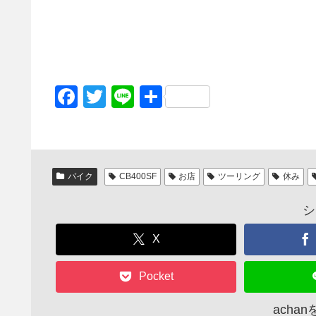
F
T
Li
共
a
wi
n
有
c
tt
e
e
er
バイク
CB400SF
お店
ツーリング
休み
b
o
シ
o
X
k
Pocket
acha