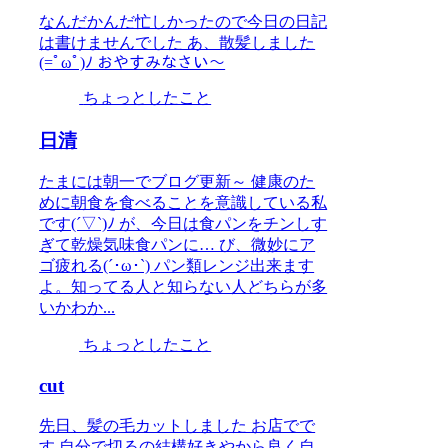
なんだかんだ忙しかったので今日の日記
は書けませんでした あ、散髪しました
(=ﾟωﾟ)ﾉ おやすみなさい～
ちょっとしたこと
日清
たまには朝一でブログ更新～ 健康のた
めに朝食を食べることを意識している私
です(´▽`)ﾉ が、今日は食パンをチンしす
ぎて乾燥気味食パンに… び、微妙にア
ゴ疲れる(´･ω･`) パン類レンジ出来ます
よ。知ってる人と知らない人どちらが多
いかわか...
ちょっとしたこと
cut
先日、髪の毛カットしました お店でで
す 自分で切るの結構好きやから良く自