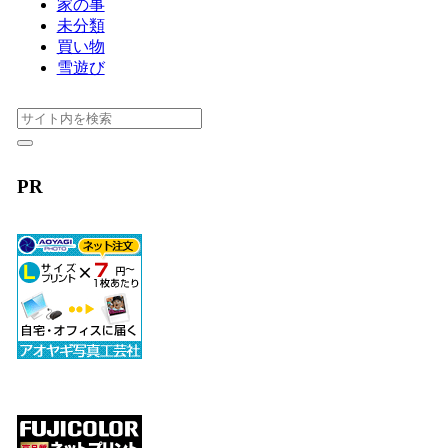
家の事
未分類
買い物
雪遊び
PR