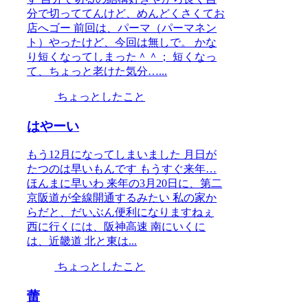
分で切っててんけど、めんどくさくてお
店へゴー 前回は、パーマ（パーマネン
ト）やったけど、今回は無しで。 かな
り短くなってしまった＾＾； 短くなっ
て、ちょっと老けた気分…...
ちょっとしたこと
はやーい
もう12月になってしまいました 月日が
たつのは早いもんです もうすぐ来年…
ほんまに早いわ 来年の3月20日に、第二
京阪道が全線開通するみたい 私の家か
らだと、だいぶん便利になりますねぇ
西に行くには、阪神高速 南にいくに
は、近畿道 北と東は...
ちょっとしたこと
蕾