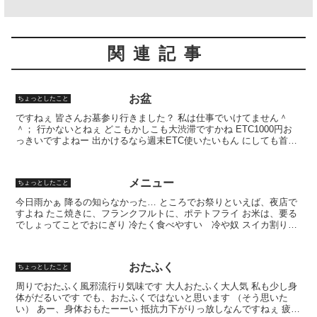
関連記事
お盆
ちょっとしたこと
ですねぇ 皆さんお墓参り行きました？ 私は仕事でいけてません＾
＾； 行かないとねぇ どこもかしこも大渋滞ですかね ETC1000円お
っきいですよねー 出かけるなら週末ETC使いたいもん にしても首が
痛い 左に傾けると痛いなぁ 寝違えやろねぇ...
メニュー
ちょっとしたこと
今日雨かぁ 降るの知らなかった… ところでお祭りといえば、夜店で
すよね たこ焼きに、フランクフルトに、ポテトフライ お米は、要る
でしょってことでおにぎり 冷たく食べやすい 冷や奴 スイカ割りも
して… あと、二品。あと二品ぐらい考えんといかん...
おたふく
ちょっとしたこと
周りでおたふく風邪流行り気味です 大人おたふく大人気 私も少し身
体がだるいです でも、おたふくではないと思います （そう思いた
い） あー、身体おもたーーい 抵抗力下がりっ放しなんですねぇ 疲れ