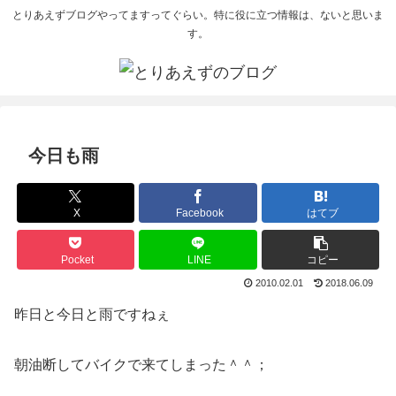
とりあえずブログやってますってぐらい。特に役に立つ情報は、ないと思いま
す。
今日も雨
X
Facebook
はてブ
Pocket
LINE
コピー
2010.02.01
2018.06.09
昨日と今日と雨ですねぇ
朝油断してバイクで来てしまった＾＾；