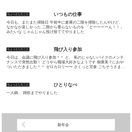
とらなくちゃ
いつもの仕事
ちょっとしたこと
今日も、またまた掃除日 午前中に倉庫の二階を掃除したんやけど、
なかなか楽しかった 二階から要らないものを 「どーーーーん！！」
みたいな じゃんじゃん投げ捨ててやりました
飛び入り参加
ちょっとしたこと
今日は、会議に飛び入り参加＾＾ と、 私のじゃないバイクのメンテ
ナンスで突然出勤！ どうやら職場大好きなようです 御褒美？におや
ついただきました＾＾ ゼロカロリ〜〜 さくっと完食 ごちそうさまで
した(*^ーﾟ)b ゼロカロリーっていったい何...
ひとりなべ
ちょっとしたこと
一人鍋… 雑炊までやりました
新年会