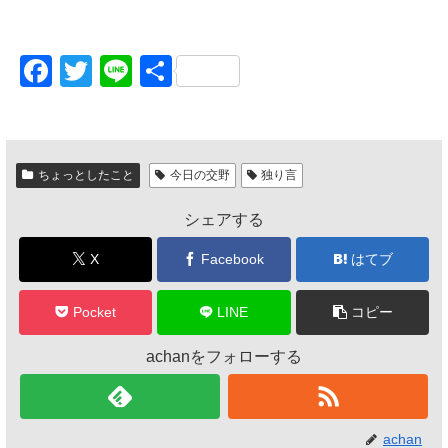
F
T
Li
共
a
wi
n
有
c
tt
e
e
er
ちょっとしたこと
今日の交野
独り言
b
シェアする
o
o
X
Facebook
はてブ
k
Pocket
LINE
コピー
achanをフォローする
achan