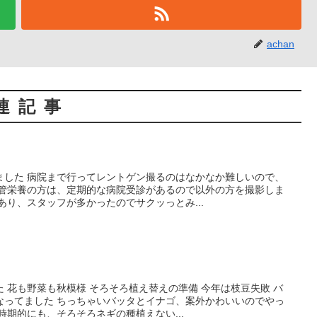
achan
連記事
ました 病院まで行ってレントゲン撮るのはなかなか難しいので、
経管栄養の方は、定期的な病院受診があるので以外の方を撮影しま
あり、スタッフが多かったのでサクッっとみ...
 花も野菜も秋模様 そろそろ植え替えの準備 今年は枝豆失敗 バ
なってました ちっちゃいバッタとイナゴ、案外かわいいのでやっ
時期的にも、そろそろネギの種植えない...