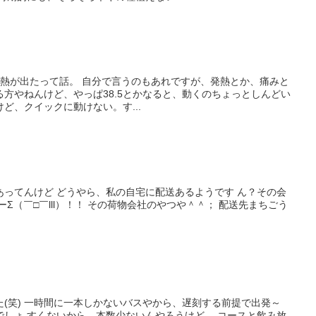
14に熱が出たって話。 自分で言うのもあれですが、発熱とか、痛みと
方やねんけど、やっぱ38.5とかなると、動くのちょっとしんどい
ど、クイックに動けない。す...
あってんけど どうやら、私の自宅に配送あるようです ん？その会
Σ（￣□￣lll）！！ その荷物会社のやつや＾＾； 配送先まちごう
(笑) 一時間に一本しかないバスやから、遅刻する前提で出発～
でしょ すくないから、本数少ないんやろうけど… コースと飲み放