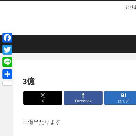
とり
F
a
T
c
w
L
e
i
3億
i
共
b
t
n
有
o
t
e
X
Facebook
はてブ
o
e
k
r
三億当たります