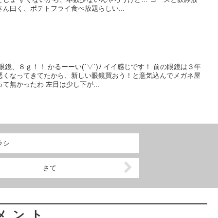
ん曰く、ポテトフライ食べ放題らしい...
鏡、８ｇ！！ かるーーい(´▽`)ﾉ イイ感じです！ 前の眼鏡は３年
悪くなってきてたから、新しい眼鏡買おう！と意気込んでメガネ屋
て無かったわ 左目は少し下が...
ラシ
さて
メント