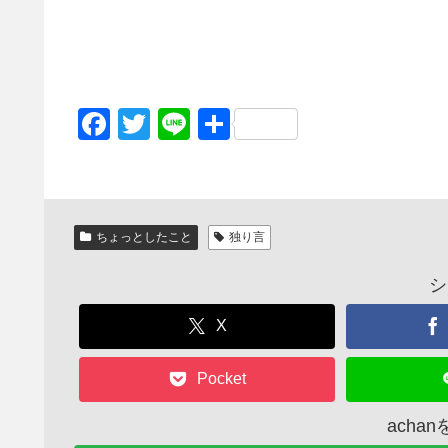
F
T
Li
共
a
wi
n
有
c
tt
e
e
er
ちょっとしたこと
独り言
b
o
シ
o
X
k
Pocket
acha