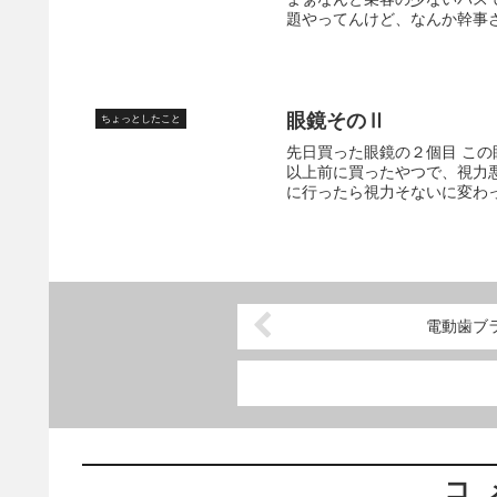
題やってんけど、なんか幹事さ
眼鏡そのⅡ
ちょっとしたこと
先日買った眼鏡の２個目 この眼
以上前に買ったやつで、視力
に行ったら視力そないに変わっ
電動歯ブ
コ