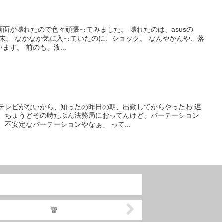
面が壊れたので色々頑張ってみました。 壊れたのは、asusの
ML)って端末。 なかなか気に入っていたのに、ショック。 なんやかんや、落
す。 前のも、液...
はテレビがないから、知ったの昨日の朝、出勤してからやったわ 遅
で、ちょうどその時たぶん法務局におってんけど、パーテーション
不安定なパーテーションやなぁ」 って...
蕾