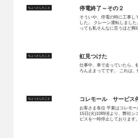
停電終了～その２
ちょっとしたこと
そういや、停電の時に工事し
した。 クレーン運転しました
っても私そんなに言うほど興味
虹見つけた
ちょっとしたこと
仕事中、車で走っていたら、
ろん止まってです。 これは
コレモール サービス
ちょっとしたこと
お客さま各位 平素はコレモー
15日(火)10時頃より、弊
ビスを一時停止しております。