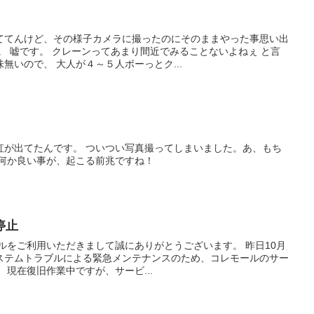
ててんけど、その様子カメラに撮ったのにそのままやった事思い出
。 嘘です。 クレーンってあまり間近でみることないよねぇ と言
無いので、 大人が４～５人ボーっとク...
虹が出てたんです。 ついつい写真撮ってしまいました。あ、もち
、何か良い事が、起こる前兆ですね！
停止
ルをご利用いただきまして誠にありがとうございます。 昨日10月
社システムトラブルによる緊急メンテナンスのため、コレモールのサー
 現在復旧作業中ですが、サービ...