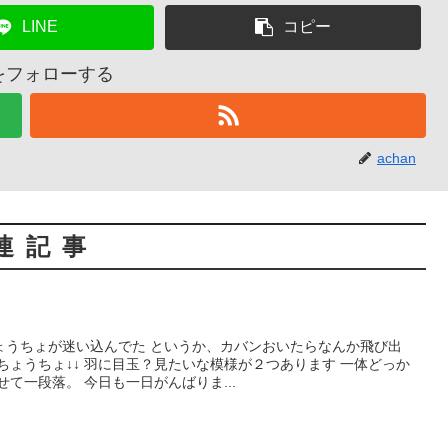
LINE
コピー
nをフォローする
achan
連記事
ょうちょが迷い込んでた というか、カバンおいたらなんか飛び出
ちょうちょ↓↓ 羽に目玉？見たいな模様が２つあります 一体どっか
て一段落。 今日も一日がんばりま...