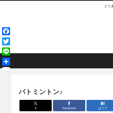
とり
F
a
T
c
w
L
e
i
i
共
b
t
n
有
o
t
e
o
e
バトミントン♪
k
r
X
Facebook
はてブ