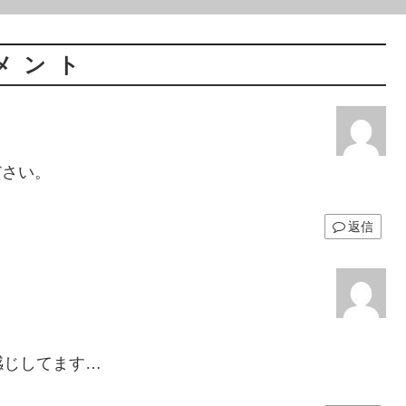
メント
ださい。
返信
感じしてます…