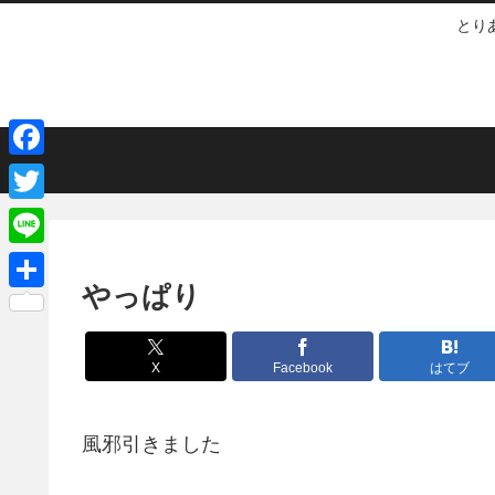
とり
F
a
T
c
w
L
e
i
やっぱり
i
共
b
t
n
有
o
t
e
X
Facebook
はてブ
o
e
k
r
風邪引きました