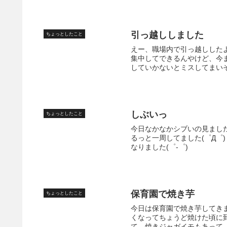
引っ越ししました
ちょっとしたこと
えー、職場内で引っ越ししたよ
集中してできるんやけど、今
していかないとミスしてまいそ
しぶいっ
ちょっとしたこと
今日なかなかシブいの見まし
るっと一周してました(゜Д゜)
なりました(゜-゜)
保育園で焼き芋
ちょっとしたこと
今日は保育園で焼き芋してき
くなってちょうど焼けた頃に到
て、焼きジャガイモもあって、