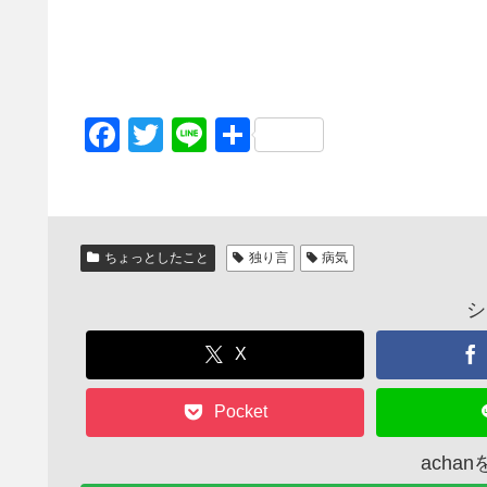
F
T
Li
共
a
wi
n
有
c
tt
e
e
er
ちょっとしたこと
独り言
病気
b
o
シ
o
X
k
Pocket
acha