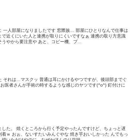
 一人部屋になりましたです 窓際族… 部屋にひとりなんで仕事は
まで近くにいた人と連携が取りにくいですなぁ 連携の取り方意識
うやから要注意や あと、コピー機、プ...
た それは…マスクッ 普通は耳にかけるやつですが、後頭部までぐ
 お医者さんが手術の時するような感じのヤツです(^o^) 釘付けに
ました。 焼くところから行く予定やったんですけど、ちょっと遅
着ｗ おぉ、ないすたいみんぐやな 焼き芋おいしかった んでもっ
焼いただけやのに、なぜかほんのり塩味...