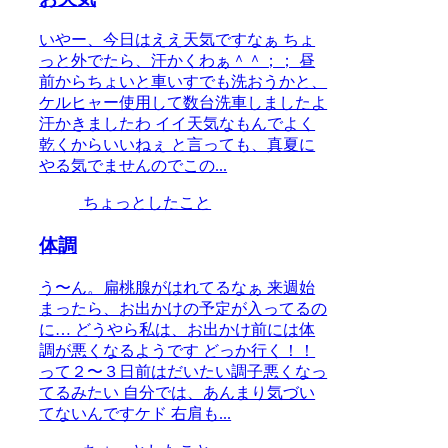
いやー、今日はええ天気ですなぁ ちょ
っと外でたら、汗かくわぁ＾＾；； 昼
前からちょいと車いすでも洗おうかと、
ケルヒャー使用して数台洗車しましたよ
汗かきましたわ イイ天気なもんでよく
乾くからいいねぇ と言っても、真夏に
やる気でませんのでこの...
ちょっとしたこと
体調
う〜ん。扁桃腺がはれてるなぁ 来週始
まったら、お出かけの予定が入ってるの
に… どうやら私は、お出かけ前には体
調が悪くなるようです どっか行く！！
って２〜３日前はだいたい調子悪くなっ
てるみたい 自分では、あんまり気づい
てないんですケド 右肩も...