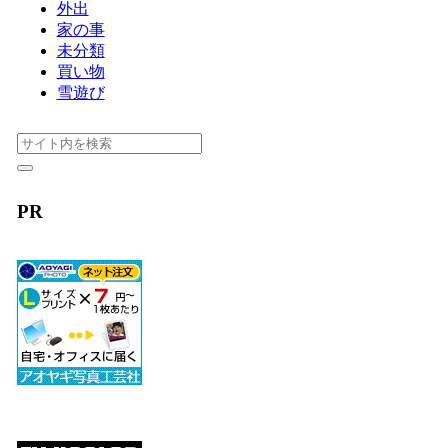
外出
家の事
未分類
買い物
雪遊び
PR