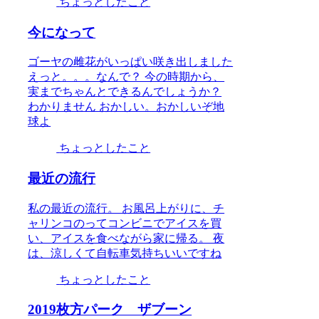
ちょっとしたこと
今になって
ゴーヤの雌花がいっぱい咲き出しました
えっと。。。なんで？ 今の時期から、
実までちゃんとできるんでしょうか？
わかりません おかしい。おかしいぞ地
球よ
ちょっとしたこと
最近の流行
私の最近の流行。 お風呂上がりに、チ
ャリンコのってコンビニでアイスを買
い、アイスを食べながら家に帰る。 夜
は、涼しくて自転車気持ちいいですね
ちょっとしたこと
2019枚方パーク ザブーン