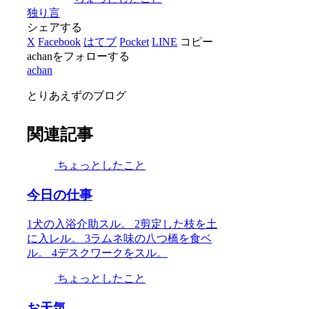
有
独り言
シェアする
X
Facebook
はてブ
Pocket
LINE
コピー
achanをフォローする
achan
とりあえずのブログ
関連記事
ちょっとしたこと
今日の仕事
1犬の入浴介助スル。 2剪定した枝を土
に入レル。 3ラムネ味の八つ橋を食ベ
ル。 4デスクワークをスル。
ちょっとしたこと
お天気