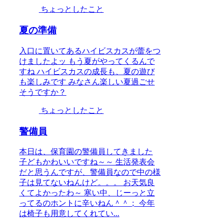
ちょっとしたこと
夏の準備
入口に置いてあるハイビスカスが蕾をつ
けましたよッ もう夏がやってくるんで
すね ハイビスカスの成長も、夏の遊び
も楽しみです みなさん楽しい夏過ごせ
そうですか？
ちょっとしたこと
警備員
本日は、保育園の警備員してきました
子どもかわいいですね～～ 生活発表会
だと思うんですが、警備員なので中の様
子は見てないねんけど。。。 お天気良
くてよかったわ～ 寒い中、じーっと立
ってるのホントに辛いねん＾＾； 今年
は椅子も用意してくれてい...