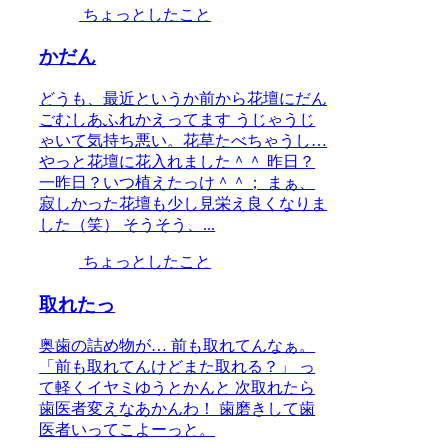
ちょっとしたこと
かだん
どうも、最近というか前から花壇にだん
ごむしあふれかえってます うじゃうじ
ゃいて気持ち悪い。花草たべちゃうし…
やっと花壇に花入れました＾＾ 昨日？
一昨日？いつ植えたっけ＾＾； まぁ、
寂しかった花壇も少し見栄え良くなりま
した（笑） そうそう、...
ちょっとしたこと
取れたっ
奥歯の詰め物が… 前も取れてんなぁ。
「前も取れてんけどまた取れる？」 っ
て軽くイヤミゆうとかんと 次取れたら
歯医者変えなあかんわ！ 歯磨きして歯
医者いってこよーっと。