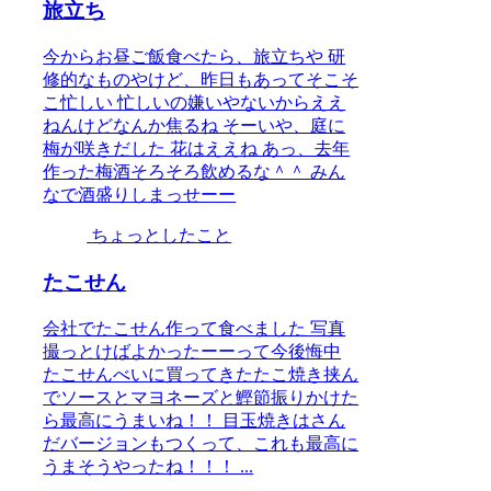
旅立ち
今からお昼ご飯食べたら、旅立ちや 研
修的なものやけど、昨日もあってそこそ
こ忙しい 忙しいの嫌いやないからええ
ねんけどなんか焦るね そーいや、庭に
梅が咲きだした 花はええね あっ、去年
作った梅酒そろそろ飲めるな＾＾ みん
なで酒盛りしまっせーー
ちょっとしたこと
たこせん
会社でたこせん作って食べました 写真
撮っとけばよかったーーって今後悔中
たこせんべいに買ってきたたこ焼き挟ん
でソースとマヨネーズと鰹節振りかけた
ら最高にうまいね！！ 目玉焼きはさん
だバージョンもつくって、これも最高に
うまそうやったね！！！ ...