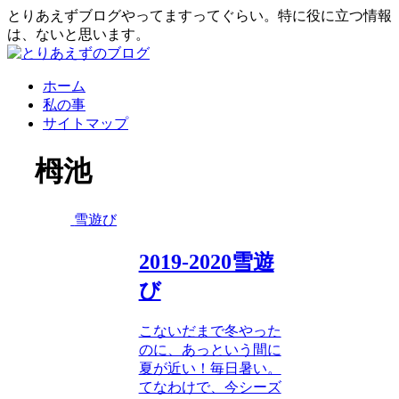
とりあえずブログやってますってぐらい。特に役に立つ情報
は、ないと思います。
ホーム
私の事
サイトマップ
栂池
雪遊び
2019-2020雪遊
び
こないだまで冬やった
のに、あっという間に
夏が近い！毎日暑い。
てなわけで、今シーズ