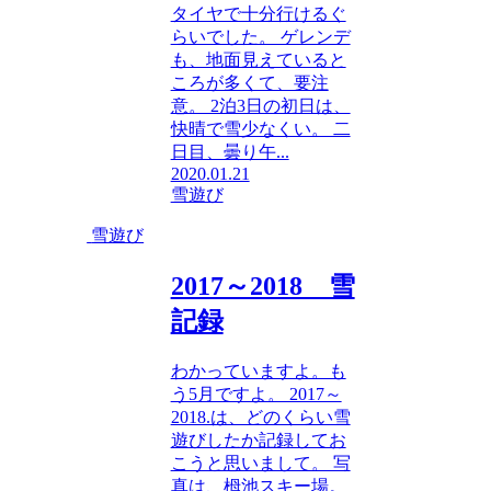
タイヤで十分行けるぐ
らいでした。 ゲレンデ
も、地面見えていると
ころが多くて、要注
意。 2泊3日の初日は、
快晴で雪少なくい。 二
日目、曇り午...
2020.01.21
雪遊び
雪遊び
2017～2018 雪
記録
わかっていますよ。も
う5月ですよ。 2017～
2018.は、どのくらい雪
遊びしたか記録してお
こうと思いまして。 写
真は、栂池スキー場。