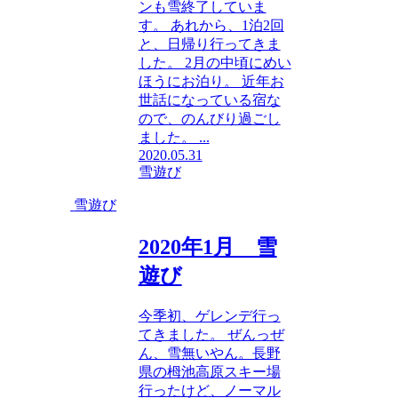
ンも雪終了していま
す。 あれから、1泊2回
と、日帰り行ってきま
した。 2月の中頃にめい
ほうにお泊り。 近年お
世話になっている宿な
ので、のんびり過ごし
ました。 ...
2020.05.31
雪遊び
雪遊び
2020年1月 雪
遊び
今季初、ゲレンデ行っ
てきました。 ぜんっぜ
ん、雪無いやん。長野
県の栂池高原スキー場
行ったけど、ノーマル