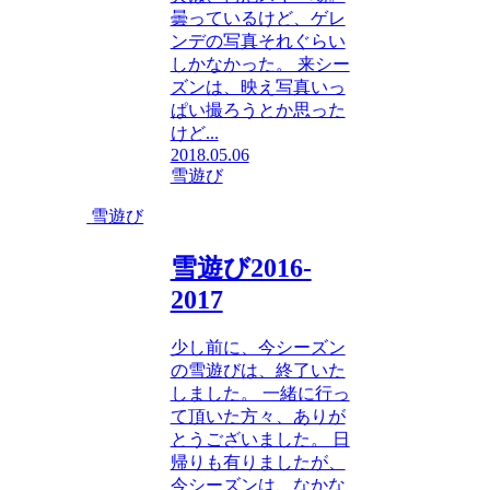
曇っているけど、ゲレ
ンデの写真それぐらい
しかなかった。 来シー
ズンは、映え写真いっ
ぱい撮ろうとか思った
けど...
2018.05.06
雪遊び
雪遊び
雪遊び2016-
2017
少し前に、今シーズン
の雪遊びは、終了いた
しました。 一緒に行っ
て頂いた方々、ありが
とうございました。 日
帰りも有りましたが、
今シーズンは、なかな