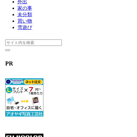
外出
家の事
未分類
買い物
雪遊び
PR