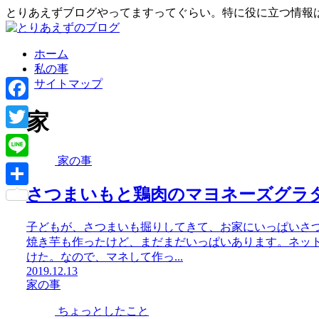
とりあえずブログやってますってぐらい。特に役に立つ情報
ホーム
私の事
サイトマップ
Facebook
家
Twitter
家の事
Line
さつまいもと鶏肉のマヨネーズグラ
共
有
子どもが、さつまいも掘りしてきて、お家にいっぱいさ
焼き芋も作ったけど、まだまだいっぱいあります。ネット
けた。なので、マネして作っ...
2019.12.13
家の事
ちょっとしたこと