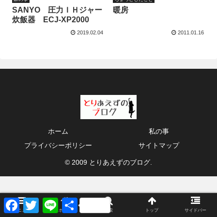
SANYO 圧力ＩＨジャー
暖房
炊飯器 ECJ-XP2000
2019.02.04
2011.01.16
ホーム
私の事
プライバシーポリシー
サイトマップ
© 2009 とりあえずのブログ.
F
T
L
共
a
w
i
有
メニュー
ホーム
検索
トップ
サイドバー
c
i
n