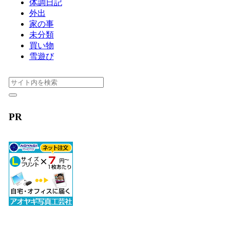
体調日記
外出
家の事
未分類
買い物
雪遊び
PR