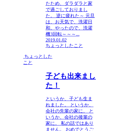
たため、ダラダラと家
で過ごしておりまし
た。 逆に疲れた～ 元旦
は、お天気で、洗濯日
和。やったので、洗濯
機3回転～～～...
2019.01.02
ちょっとしたこと
ちょっとした
こと
子ども出来まし
た！
というか、子ども生ま
れました。 というか、
会社の先輩の家に。 と
いうか、会社の後輩の
家に。 私の話ではあり
ません。 おめでとうご