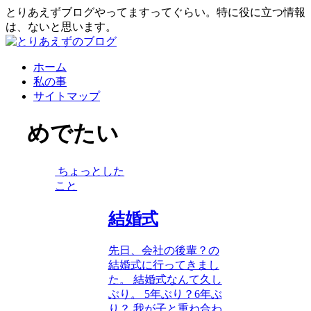
とりあえずブログやってますってぐらい。特に役に立つ情報
は、ないと思います。
ホーム
私の事
サイトマップ
めでたい
ちょっとした
こと
結婚式
先日、会社の後輩？の
結婚式に行ってきまし
た。 結婚式なんて久し
ぶり。 5年ぶり？6年ぶ
り？ 我が子と重ね合わ