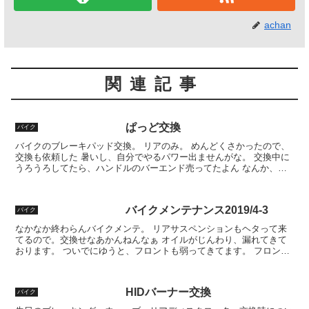
achan
関連記事
ぱっど交換
バイク
バイクのブレーキパッド交換。 リアのみ。 めんどくさかったので、
交換も依頼した 暑いし、自分でやるパワー出ませんがな。 交換中に
うろうろしてたら、ハンドルのバーエンド売ってたよん なんか、ハ
ンドルのビビリがすんごい改善されるらしいのよ ちょ...
バイクメンテナンス2019/4-3
バイク
なかなか終わらんバイクメンテ。 リアサスペンションもヘタって来
てるので。交換せなあかんねんなぁ オイルがじんわり、漏れてきて
おります。 ついでにゆうと、フロントも弱ってきてます。 フロント
は、前に一度オーバーホールしてんけどなぁ。 まぁまぁ...
HIDバーナー交換
バイク