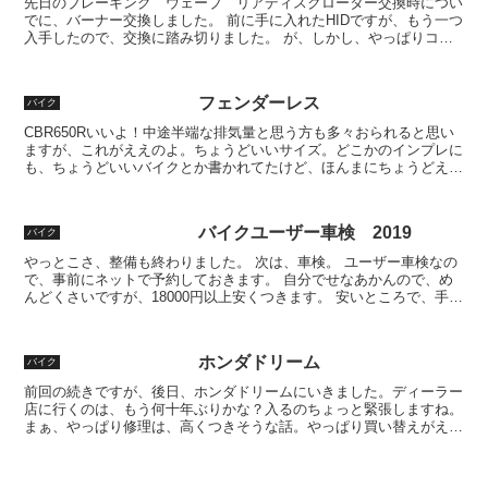
先日のブレーキング ウェーブ リアディスクローター交換時につい
でに、バーナー交換しました。 前に手に入れたHIDですが、もう一つ
入手したので、交換に踏み切りました。 が、しかし、やっぱりコネ
クタ違うやん。 もー、切ってつないじゃえ～ 切りま...
フェンダーレス
バイク
CBR650Rいいよ！中途半端な排気量と思う方も多々おられると思い
ますが、これがええのよ。ちょうどいいサイズ。どこかのインプレに
も、ちょうどいいバイクとか書かれてたけど、ほんまにちょうどええ
ねん。サイズ、足つき、パワー。いい感じです。といっ...
バイクユーザー車検 2019
バイク
やっとこさ、整備も終わりました。 次は、車検。 ユーザー車検なの
で、事前にネットで予約しておきます。 自分でせなあかんので、め
んどくさいですが、18000円以上安くつきます。 安いところで、手間
賃18000円ぐらいですね。それでも車検だけな...
ホンダドリーム
バイク
前回の続きですが、後日、ホンダドリームにいきました。ディーラー
店に行くのは、もう何十年ぶりかな？入るのちょっと緊張しますね。
まぁ、やっぱり修理は、高くつきそうな話。やっぱり買い替えがええ
んかなぁ。 今が、400で、家のガレージの大きさ的に...