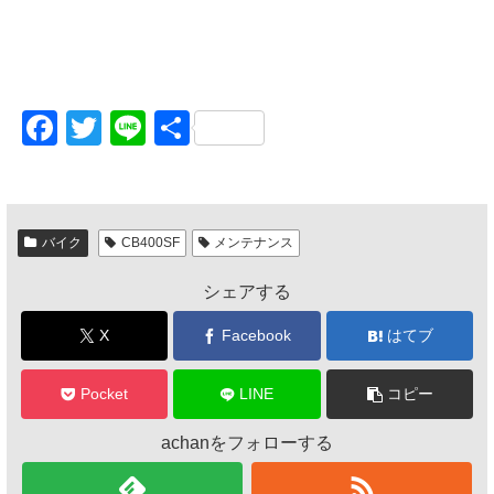
F
T
Li
共
a
wi
n
有
c
tt
e
e
er
バイク
CB400SF
メンテナンス
b
シェアする
o
o
X
Facebook
はてブ
k
Pocket
LINE
コピー
achanをフォローする